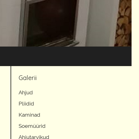
Galerii
Ahjud
Pliidid
Kaminad
Soemüürid
Ahjutarvikud