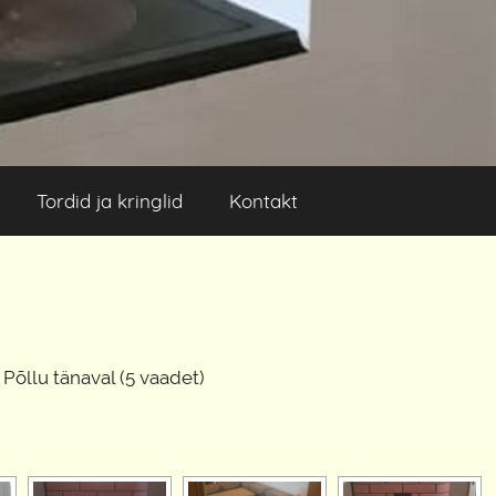
Tordid ja kringlid
Kontakt
Põllu tänaval (5 vaadet)