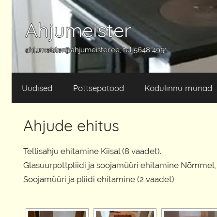
Skip
to
Ahjumeister
content
ahjumeister@ahjumeister.ee, tel 5648 4951
Uudised
Pottsepatööd
Kodulinnu munad
Ahjude ehitus
Tellisahju ehitamine Kiisal (8 vaadet).
Glasuurpottpliidi ja soojamüüri ehitamine Nõmmel, 
Soojamüüri ja pliidi ehitamine (2 vaadet)