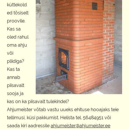
küttekold
ed tõsiselt
proovile.
Kas sa
oled rahul
oma ahju
või
pliidiga?
Kas ta
annab
piisavalt
sooja ja
kas on ka piisavalt tulekindel?
Ahjumeister võtab vastu uueks ehituse hooajaks teie
tellimusi, küsi pakkumist. Helista tel. 56484951 või
saada kiri aadressile
ahjumeister@ahjumeister.ee