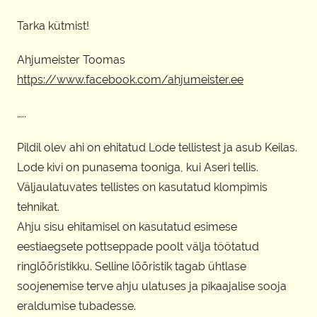
Tarka kütmist!
Ahjumeister Toomas
https://www.facebook.com/ahjumeister.ee
…..
Pildil olev ahi on ehitatud Lode tellistest ja asub Keilas.
Lode kivi on punasema tooniga, kui Aseri tellis.
Väljaulatuvates tellistes on kasutatud klompimis
tehnikat.
Ahju sisu ehitamisel on kasutatud esimese
eestiaegsete pottseppade poolt välja töötatud
ringlõõristikku. Selline lõõristik tagab ühtlase
soojenemise terve ahju ulatuses ja pikaajalise sooja
eraldumise tubadesse.