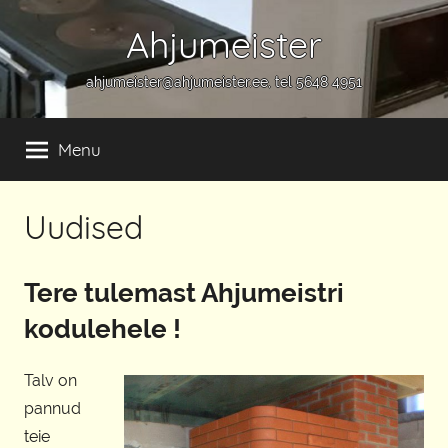
Skip
Ahjumeister
to
content
ahjumeister@ahjumeister.ee, tel 5648 4951
Menu
Uudised
Tere tulemast Ahjumeistri
kodulehele !
Talv on
pannud
teie