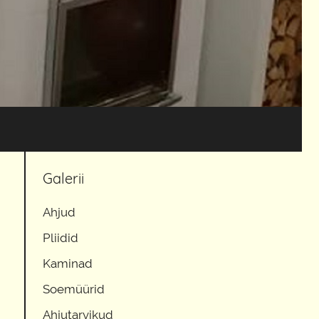
Galerii
Ahjud
Pliidid
Kaminad
Soemüürid
Ahjutarvikud