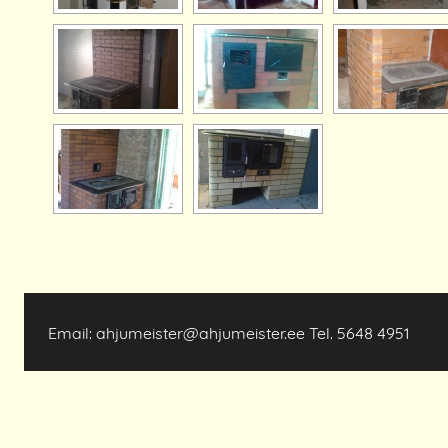
Email: ahjumeister@ahjumeister.ee Tel. 5648 4951